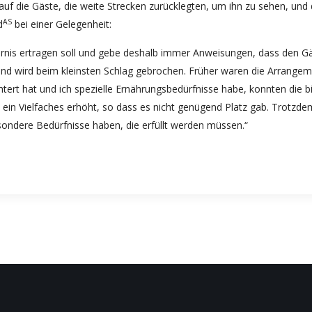
f die Gäste, die weite Strecken zurücklegten, um ihn zu sehen, und 
AS
d
bei einer Gelegenheit:
ernis ertragen soll und gebe deshalb immer Anweisungen, dass den Gä
 und wird beim kleinsten Schlag gebrochen. Früher waren die Arrange
tert hat und ich spezielle Ernährungsbedürfnisse habe, konnten die b
in Vielfaches erhöht, so dass es nicht genügend Platz gab. Trotzdem
esondere Bedürfnisse haben, die erfüllt werden müssen.“