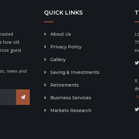
QUICK LINKS
T
trasted
L
About Us
le how old
T
Privacy Policy
arose guest
ev
Gallery
tes, news and
Saving & Investments
It
Retirements
di
h
Business Services
Markets Research