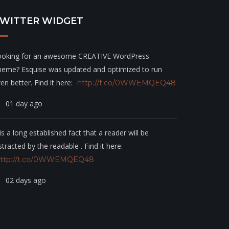
WITTER WIDGET
ooking for an awesome CREATIVE WordPress
heme? Esquise was updated and optimized to run
en better. Find it here:
http://t.co/0WWEMQEQ48
01 day ago
 is a long established fact that a reader will be
stracted by the readable . Find it here:
ttp://t.co/0WWEMQEQ48
02 days ago